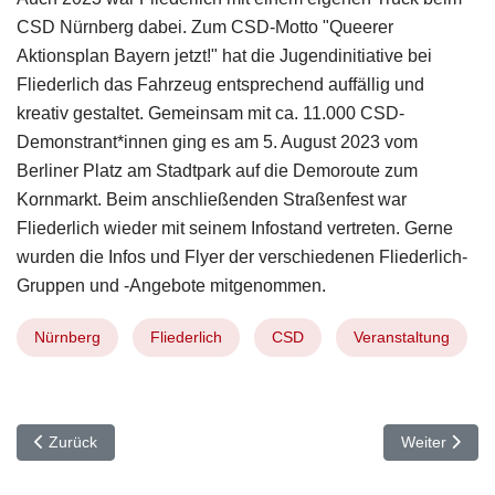
CSD Nürnberg dabei. Zum CSD-Motto "Queerer
Aktionsplan Bayern jetzt!" hat die Jugendinitiative bei
Fliederlich das Fahrzeug entsprechend auffällig und
kreativ gestaltet. Gemeinsam mit ca. 11.000 CSD-
Demonstrant*innen ging es am 5. August 2023 vom
Berliner Platz am Stadtpark auf die Demoroute zum
Kornmarkt. Beim anschließenden Straßenfest war
Fliederlich wieder mit seinem Infostand vertreten. Gerne
wurden die Infos und Flyer der verschiedenen Fliederlich-
Gruppen und -Angebote mitgenommen.
Nürnberg
Fliederlich
CSD
Veranstaltung
Vorheriger Beitrag: Neue Gruppe bei Fliederlich
Nächster Beit
Zurück
Weiter