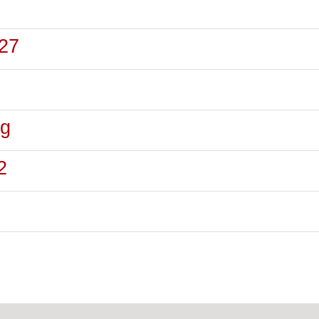
27
rg
2