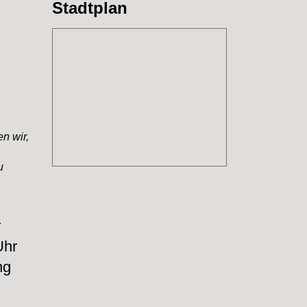
Stadtplan
n wir,
u
r
Uhr
ng